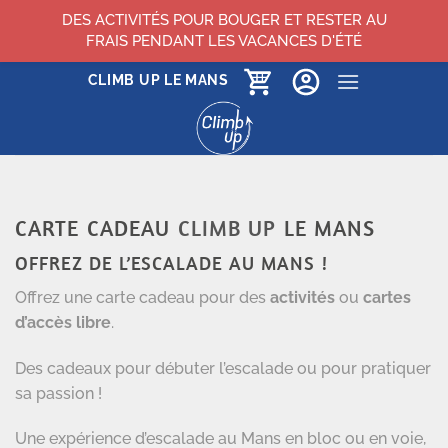
DES ACTIVITÉS POUR BOUGER ET RESTER AU
FRAIS PENDANT LES VACANCES D'ÉTÉ
Passer
CLIMB UP LE MANS
au
contenu
CARTE CADEAU
CLIMB UP
LE MANS
OFFREZ DE L’ESCALADE AU MANS !
Offrez une carte cadeau pour des
activités
ou
cartes
d’accès libre
.
Des cadeaux pour débuter l’escalade ou pour pratiquer
sa passion !
Une expérience d’escalade au Mans en bloc ou en voie,