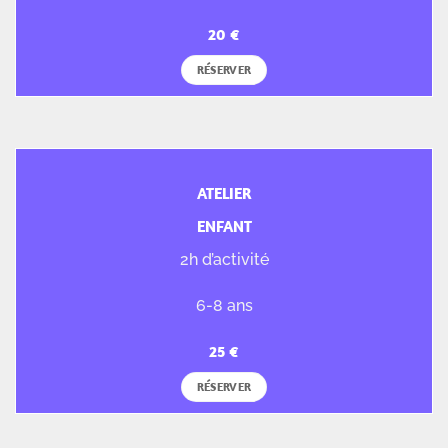
RÉSERVER
ATELIER
ENFANT
2h d’activité
6-8 ans
RÉSERVER