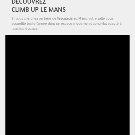
DÉCOUVREZ
CLIMB UP LE MANS
Si vous cherchez où faire de
l’escalade au Mans
, votre salle vous
accueille toute l’année dans un espace moderne et convivial adapté à
tous les niveaux.
Que vous soyez débutant ou grimpeur confirmé, chacun peut venir
découvrir ou pratiquer
l’escalade au Mans
à son rythme, en bloc
comme en voie.
Située au Mans, la salle propose plus de
1500 m² dédiés à l’escalade
,
avec des espaces variés pour progresser et prendre du plaisir.
L’escalade est une activité sportive complète qui permet de travailler
l’équilibre, la coordination et le renforcement musculaire tout en
s’amusant.
NOUS CONTACTER