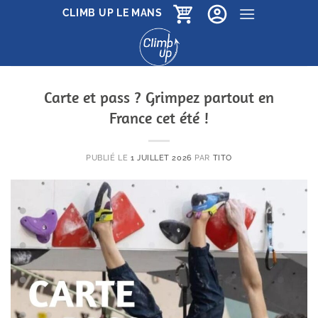
Passer
CLIMB UP LE MANS
au
contenu
Carte et pass ? Grimpez partout en
France cet été !
PUBLIÉ LE
1 JUILLET 2026
PAR
TITO