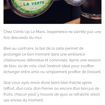
Chez Climb Up Le Mans, l’expérience ne s’arrête pas une
fois descendu du mur.
Bien au contraire, le bar de la salle permet de
prolonger ce bon moment dans une ambiance
chaleureuse, détendue et conviviale. Après une session
de bloc ou de voie, c’est l’endroit idéal pour souffler,
échanger entre amis ou simplement profiter de l’instant.
Que vous ayez envie d’une bière bien fraîche après
l’effort, d’un cola, d’un Perrier ou encore d’un bon jus de
fruits, chacun peut y trouver de quoi se rafraîchir selon
ses envies du moment.