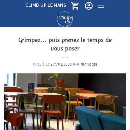
Passer
CLIMB UP LE MANS
au
contenu
Grimpez… puis prenez le temps de
vous poser
PUBLIÉ LE
1 AVRIL 2026
PAR
FRANCOIS