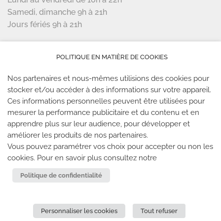
Samedi, dimanche 9h à 21h
Jours fériés 9h à 21h
LES PARTENAIRES
POLITIQUE EN MATIÈRE DE COOKIES
Nos partenaires et nous-mêmes utilisions des cookies pour
stocker et/ou accéder à des informations sur votre appareil.
Ces informations personnelles peuvent être utilisées pour
mesurer la performance publicitaire et du contenu et en
LES SALLES CLIMB UP
apprendre plus sur leur audience, pour développer et
améliorer les produits de nos partenaires.
Climb Up vous accueille dans ses salles, partout en
Vous pouvez paramétrer vos choix pour accepter ou non les
cookies. Pour en savoir plus consultez notre
France
Politique de confidentialité
TROUVE TA SALLE
Personnaliser les cookies
Tout refuser