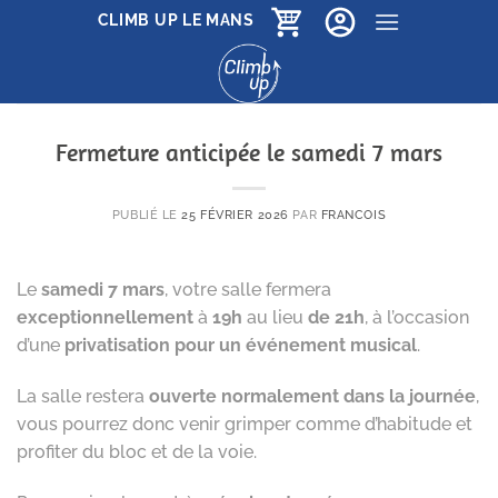
Passer
CLIMB UP LE MANS
au
contenu
Fermeture anticipée le samedi 7 mars
PUBLIÉ LE
25 FÉVRIER 2026
PAR
FRANCOIS
Le
samedi 7 mars
, votre salle fermera
exceptionnellement
à
19h
au lieu
de 21h
, à l’occasion
d’une
privatisation pour un événement musical
.
La salle restera
ouverte normalement dans la journée
,
vous pourrez donc venir grimper comme d’habitude et
profiter du bloc et de la voie.