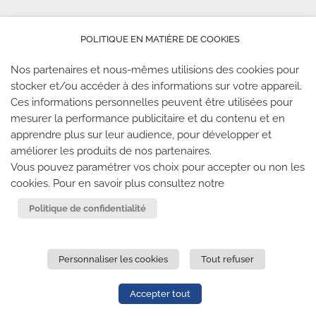
LES PARTENAIRES
POLITIQUE EN MATIÈRE DE COOKIES
Nos partenaires et nous-mêmes utilisions des cookies pour
stocker et/ou accéder à des informations sur votre appareil.
Ces informations personnelles peuvent être utilisées pour
mesurer la performance publicitaire et du contenu et en
LES SALLES CLIMB UP
apprendre plus sur leur audience, pour développer et
améliorer les produits de nos partenaires.
Climb Up vous accueille dans ses salles, partout en
Vous pouvez paramétrer vos choix pour accepter ou non les
France
cookies. Pour en savoir plus consultez notre
Politique de confidentialité
TROUVE TA SALLE
Personnaliser les cookies
Tout refuser
REJOIGNEZ-NOUS
-
CLIMB UP INVESTISSEMENTS
-
MENTIONS LÉGALES
-
CONFIDENTIALITÉ
- © 2020 TOUS
Accepter tout
DROITS RÉSERVÉS